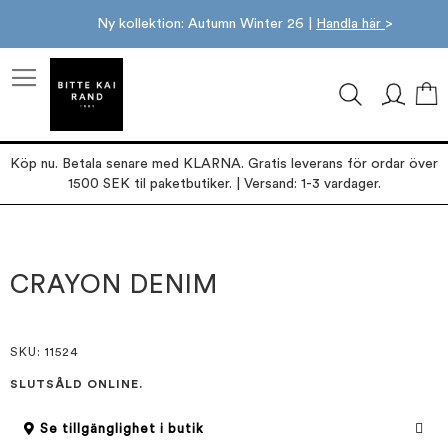
Ny kollektion: Autumn Winter 26 |
Handla här
>
M
Köp nu. Betala senare med KLARNA. Gratis leverans för ordar över
1500 SEK til paketbutiker. | Versand: 1-3 vardager.
Hoppa
Hoppa
till
till
slutet
början
CRAYON DENIM
av
av
bildgalleriet
bildgalleriet
SKU
: 11524
SLUTSÅLD ONLINE.
Se tillgänglighet i butik