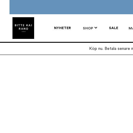
NYHETER
SALE
SHOP
M
Köp nu. Betala senare m
Hoppa
Hoppa
till
till
slutet
början
av
av
bildgalleriet
bildgalleriet