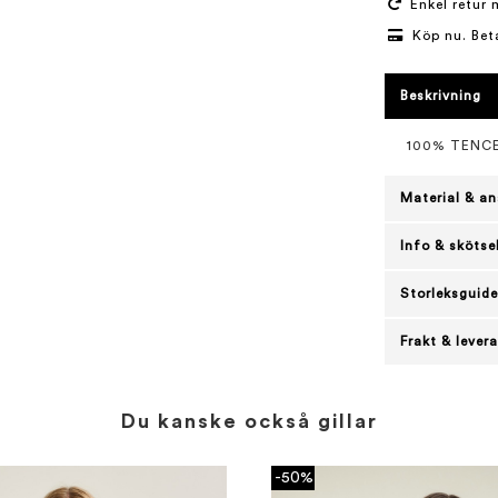
Enkel retur 
Köp nu. Bet
Beskrivning
100% TENC
Material & an
Info & skötse
Storleksguide
Frakt & lever
Du kanske också gillar
-50%