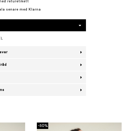
med returetikett
ala senare med Klarna
EL
svar
lråd
ans
-50%