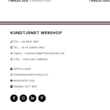
1 449,50 SEK
2 899,00 SEK
1 899,00 SEK
KUNDTJÄNST WEBSHOP
TEL: +45 8891 9907
TEL.: 10-14 (MÅN-FRE)
EMAIL:
CONTACT@BITTEKAIRAND.DK
FAQ - VANLIGA FRÅGOR
KÖPVILLKOR
PERSONUPPGIFTSPOLICY
KONTAKTA OSS
ÅNGRA DITT KÖP