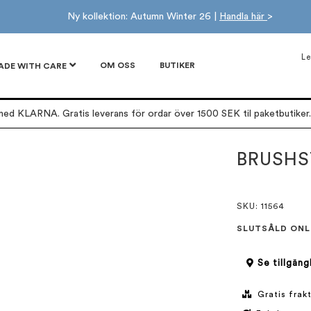
Ny kollektion: Autumn Winter 26 |
Handla här
>
Le
OM OSS
BUTIKER
ADE WITH CARE
ed KLARNA. Gratis leverans för ordar över 1500 SEK til paketbutiker. 
BRUSHS
SKU
: 11564
SLUTSÅLD ONL
Se tillgäng
Gratis frakt