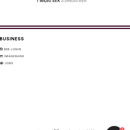
1 149,50 SEK
2 299,00 SEK
BUSINESS
B2B LOGIN
IMAGEBANK
JOBS
1