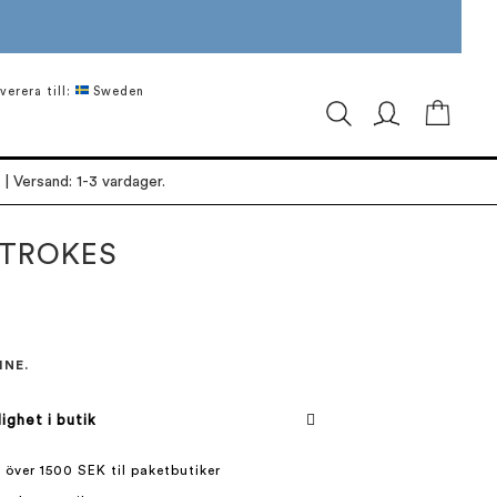
verera till:
Sweden
Min ku
| Versand: 1-3 vardager.
TROKES
INE.
lighet i butik
 över 1500 SEK til paketbutiker