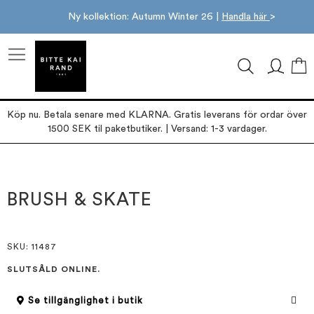
Ny kollektion: Autumn Winter 26 |
Handla här
>
M
Köp nu. Betala senare med KLARNA. Gratis leverans för ordar över
1500 SEK til paketbutiker. | Versand: 1-3 vardager.
Hoppa
Hoppa
till
till
slutet
början
BRUSH & SKATE
av
av
bildgalleriet
bildgalleriet
SKU
: 11487
SLUTSÅLD ONLINE.
Se tillgänglighet i butik