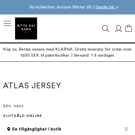
Ny kollektion: Autumn Winter 26 |
Handla här
>
M
Köp nu. Betala senare med KLARNA. Gratis leverans för ordar över
1500 SEK til paketbutiker. | Versand: 1-3 vardager.
Hoppa
Hoppa
till
till
slutet
början
ATLAS JERSEY
av
av
bildgalleriet
bildgalleriet
SKU
: 11632
SLUTSÅLD ONLINE.
Se tillgänglighet i butik