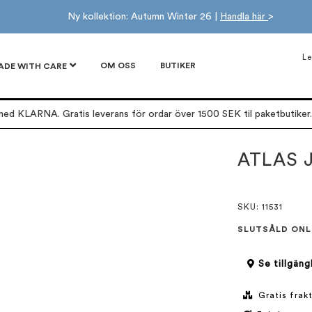
Ny kollektion: Autumn Winter 26 |
Handla här
>
Le
OM OSS
BUTIKER
ADE WITH CARE
ed KLARNA. Gratis leverans för ordar över 1500 SEK til paketbutiker. 
ATLAS 
SKU
: 11531
SLUTSÅLD ONL
Se tillgäng
Gratis frakt