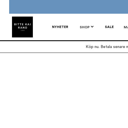
NYHETER
SALE
SHOP
M
Köp nu. Betala senare m
Hoppa
Hoppa
till
till
slutet
början
av
av
bildgalleriet
bildgalleriet