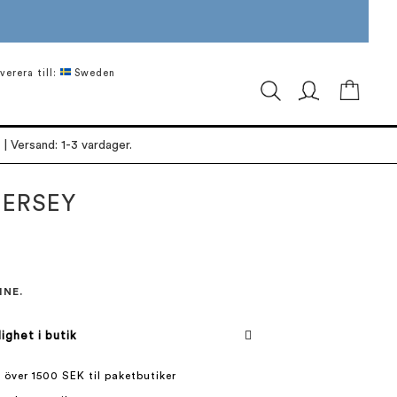
verera till:
Sweden
Min ku
| Versand: 1-3 vardager.
JERSEY
INE.
lighet i butik
 över 1500 SEK til paketbutiker