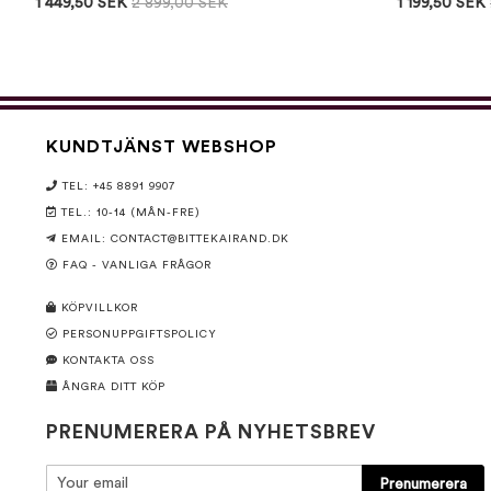
1 449,50 SEK
2 899,00 SEK
1 199,50 SEK
KUNDTJÄNST WEBSHOP
TEL: +45 8891 9907
TEL.: 10-14 (MÅN-FRE)
EMAIL:
CONTACT@BITTEKAIRAND.DK
FAQ - VANLIGA FRÅGOR
KÖPVILLKOR
PERSONUPPGIFTSPOLICY
KONTAKTA OSS
ÅNGRA DITT KÖP
PRENUMERERA PÅ NYHETSBREV
Prenumerera