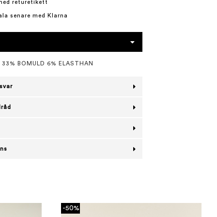
med returetikett
ala senare med Klarna
L 33% BOMULD 6% ELASTHAN
svar
lråd
ans
-50%