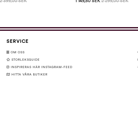
2 399,00 SEK
1 149,50 SEK
2 299,00 SEK
SERVICE
OM OSS
STORLEKSGUIDE
INSPIRERAS HÄR INSTAGRAM-FEED
HITTA VÅRA BUTIKER