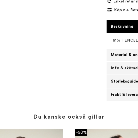
Enkel retur 
Köp nu. Bet
Beskrivning
61% TENCE
Material & an
Info & skötse
Storleksguide
Frakt & lever
Du kanske också gillar
-50%