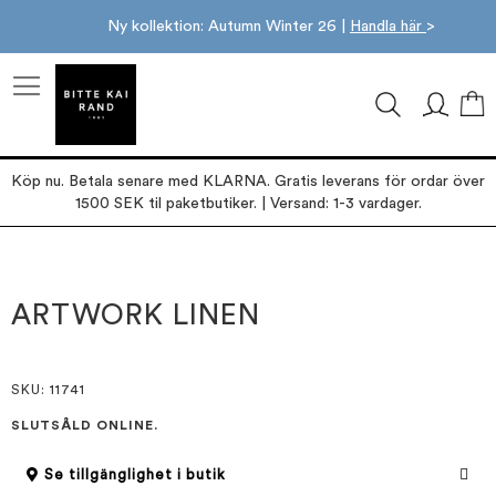
Ny kollektion: Autumn Winter 26 |
Handla här
>
M
Köp nu. Betala senare med KLARNA. Gratis leverans för ordar över
1500 SEK til paketbutiker. | Versand: 1-3 vardager.
Hoppa
Hoppa
till
till
slutet
början
ARTWORK LINEN
av
av
bildgalleriet
bildgalleriet
SKU
: 11741
SLUTSÅLD ONLINE.
Se tillgänglighet i butik