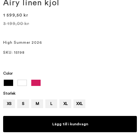
bildgalleriet
Airy linen kjol
1 599,50 kr
3 199,00 kr
High Summer 2026
SKU
: 15198
Color
Storlek
XS
S
M
L
XL
XXL
Lägg till i kundvagn