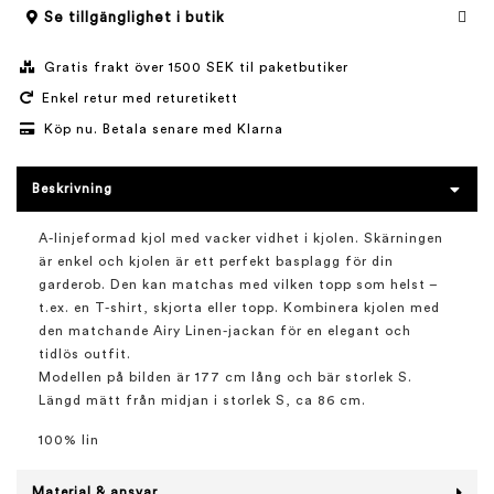
Se tillgänglighet i butik
Gratis frakt över 1500 SEK til paketbutiker
Enkel retur med returetikett
Köp nu. Betala senare med Klarna
Beskrivning
A-linjeformad kjol med vacker vidhet i kjolen. Skärningen
är enkel och kjolen är ett perfekt basplagg för din
garderob. Den kan matchas med vilken topp som helst –
t.ex. en T-shirt, skjorta eller topp. Kombinera kjolen med
den matchande Airy Linen-jackan för en elegant och
tidlös outfit.
Modellen på bilden är 177 cm lång och bär storlek S.
Längd mätt från midjan i storlek S, ca 86 cm.
100% lin
Material & ansvar