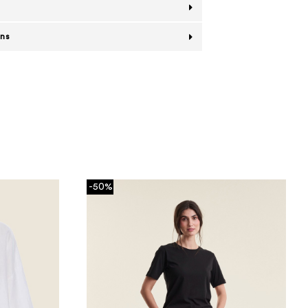
ans
-50%