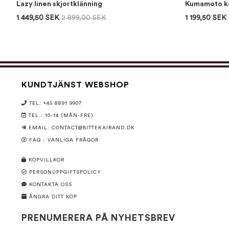
Lazy linen skjortklänning
Kumamoto ko
1 449,50 SEK
2 899,00 SEK
1 199,50 SEK
KUNDTJÄNST WEBSHOP
TEL: +45 8891 9907
TEL.: 10-14 (MÅN-FRE)
EMAIL:
CONTACT@BITTEKAIRAND.DK
FAQ - VANLIGA FRÅGOR
KÖPVILLKOR
PERSONUPPGIFTSPOLICY
KONTAKTA OSS
ÅNGRA DITT KÖP
PRENUMERERA PÅ NYHETSBREV