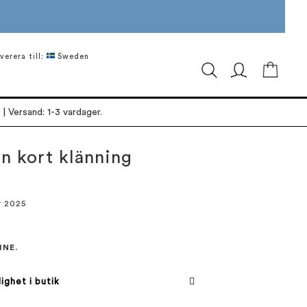
verera till:
Sweden
Min ku
| Versand: 1-3 vardager.
en kort klänning
r 2025
INE.
lighet i butik