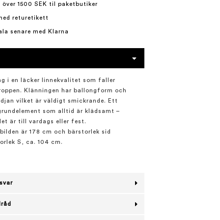
 över 1500 SEK til paketbutiker
med returetikett
ala senare med Klarna
g i en läcker linnekvalitet som faller
roppen. Klänningen har ballongform och
djan vilket är väldigt smickrande. Ett
grundelement som alltid är klädsamt –
t är till vardags eller fest.
bilden är 178 cm och bärstorlek sid
torlek S, ca. 104 cm.
svar
lråd