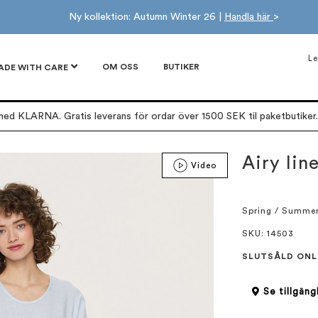
Ny kollektion: Autumn Winter 26 |
Handla här
>
Le
OM OSS
BUTIKER
ADE WITH CARE
ed KLARNA. Gratis leverans för ordar över 1500 SEK til paketbutiker. 
Airy lin
Video
Spring / Summe
SKU
: 14503
SLUTSÅLD ONL
Se tillgäng