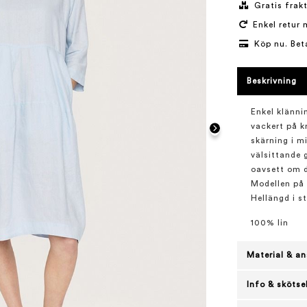
Gratis frakt
Enkel retur 
Köp nu. Bet
Beskrivning
Enkel klännin
vackert på k
skärning i mi
välsittande 
oavsett om de
Modellen på 
Hellängd i s
100% lin
Material & an
Info & skötse