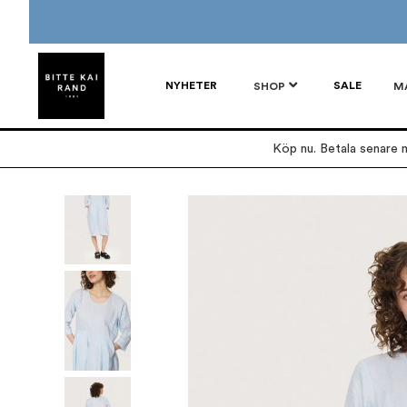
NYHETER
SALE
SHOP
M
Köp nu. Betala senare m
Hoppa
till
slutet
av
bildgalleriet