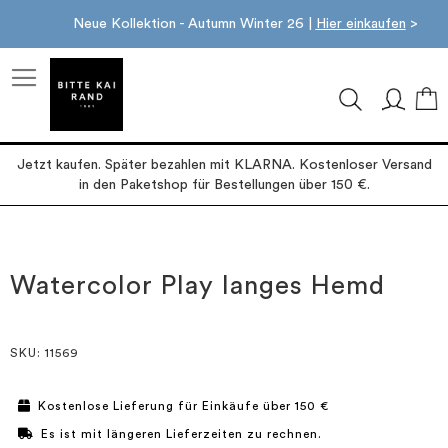
Neue Kollektion - Autumn Winter 26 |
Hier einkaufen
>
M
Jetzt kaufen. Später bezahlen mit KLARNA. Kostenloser Versand
in den Paketshop für Bestellungen über 150 €.
Zum
Zum
Ende
Anfang
der
der
Watercolor Play langes Hemd
Bildgalerie
Bildgalerie
springen
springen
SKU
: 11569
Kostenlose Lieferung für Einkäufe über 150 €
Es ist mit längeren Lieferzeiten zu rechnen.