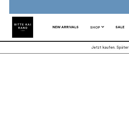
NEW ARRIVALS
SALE
SHOP
Jetzt kaufen. Späte
Zum
Zum
Ende
Anfang
der
der
Bildgalerie
Bildgalerie
springen
springen