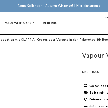
Neue Kollektion - Autumn Winter 26 |
Hier einkaufen
>
Ve
ÜBER UNS
MADE WITH CARE
r bezahlen mit KLARNA. Kostenloser Versand in den Paketshop für Best
Vapour 
SKU
: 11645
Kostenlose 
Es ist mit 
Retourenlab
Jetzt kaufe