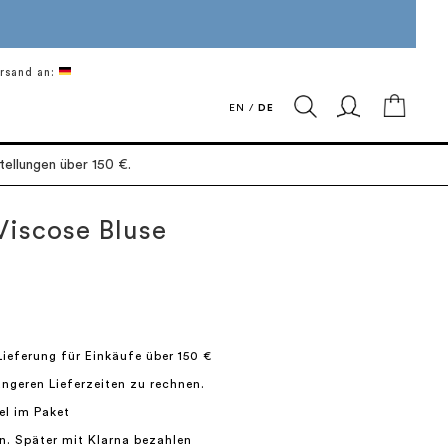
rsand an:
Mein 
EN
/
DE
ellungen über 150 €.
Viscose Bluse
Lieferung für Einkäufe über 150 €
längeren Lieferzeiten zu rechnen.
el im Paket
n. Später mit Klarna bezahlen