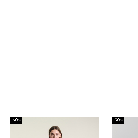
-50%
-60%