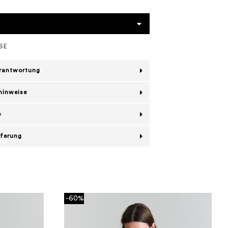
SE
erantwortung
hinweise
e
eferung
-60%