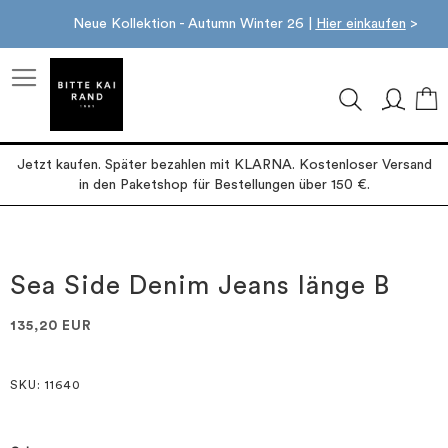
Neue Kollektion - Autumn Winter 26 |
Hier einkaufen
>
M
Jetzt kaufen. Später bezahlen mit KLARNA. Kostenloser Versand
in den Paketshop für Bestellungen über 150 €.
Zum
Zum
Ende
Anfang
der
der
Sea Side Denim Jeans länge B
Bildgalerie
Bildgalerie
springen
springen
135,20 EUR
SKU
: 11640