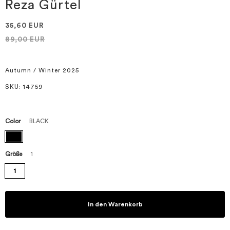
springen
Reza Gürtel
35,60 EUR
89,00 EUR
Autumn / Winter 2025
SKU
: 14759
Color
BLACK
Größe
1
1
In den Warenkorb