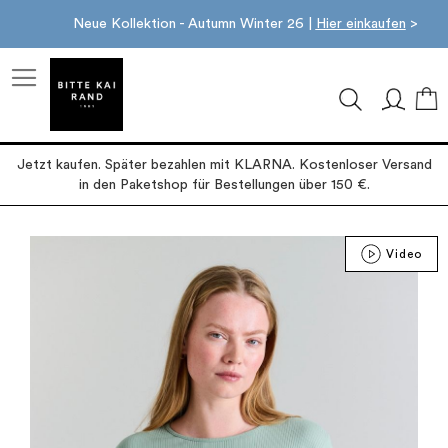
Neue Kollektion - Autumn Winter 26 |
Hier einkaufen
>
M
Jetzt kaufen. Später bezahlen mit KLARNA. Kostenloser Versand
in den Paketshop für Bestellungen über 150 €.
Zum
Video
Ende
der
Bildgalerie
springen