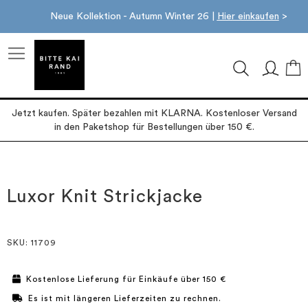
Neue Kollektion - Autumn Winter 26 |
Hier einkaufen
>
M
Jetzt kaufen. Später bezahlen mit KLARNA. Kostenloser Versand
in den Paketshop für Bestellungen über 150 €.
Zum
Zum
Ende
Anfang
der
der
Luxor Knit Strickjacke
Bildgalerie
Bildgalerie
springen
springen
SKU
: 11709
Kostenlose Lieferung für Einkäufe über 150 €
Es ist mit längeren Lieferzeiten zu rechnen.