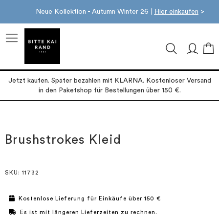
Neue Kollektion - Autumn Winter 26 |
Hier einkaufen
>
M
Jetzt kaufen. Später bezahlen mit KLARNA. Kostenloser Versand
in den Paketshop für Bestellungen über 150 €.
Zum
Zum
Ende
Anfang
der
der
Brushstrokes Kleid
Bildgalerie
Bildgalerie
springen
springen
SKU
: 11732
Kostenlose Lieferung für Einkäufe über 150 €
Es ist mit längeren Lieferzeiten zu rechnen.