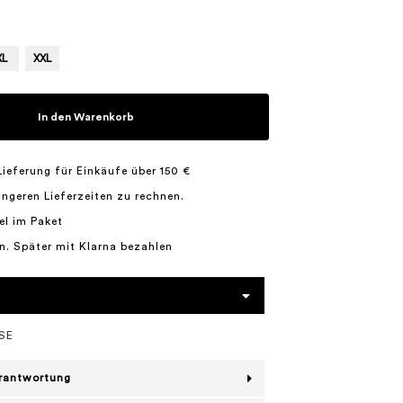
XL
XXL
In den Warenkorb
Lieferung für Einkäufe über 150 €
längeren Lieferzeiten zu rechnen.
el im Paket
n. Später mit Klarna bezahlen
SE
erantwortung