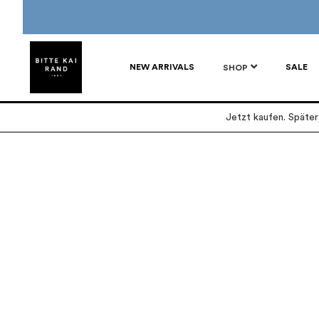
NEW ARRIVALS
SALE
SHOP
Jetzt kaufen. Späte
Zum
Zum
Ende
Anfang
der
der
Bildgalerie
Bildgalerie
springen
springen