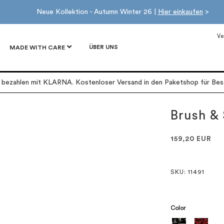
Neue Kollektion - Autumn Winter 26 |
Hier einkaufen
>
Ve
ÜBER UNS
MADE WITH CARE
r bezahlen mit KLARNA. Kostenloser Versand in den Paketshop für Best
Brush & 
159,20 EUR
SKU
: 11491
Color