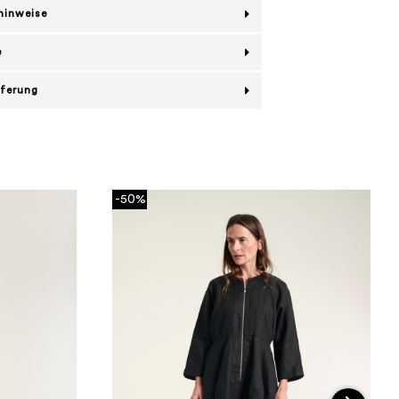
hinweise
e
eferung
-50%