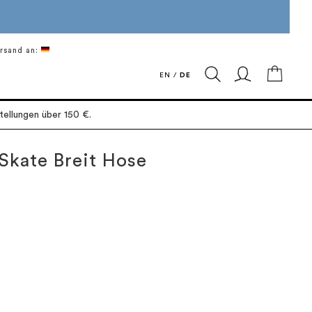
rsand an:
Mein 
EN
/
DE
ellungen über 150 €.
Skate Breit Hose