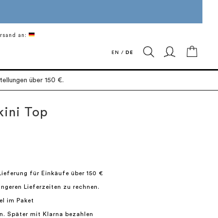
rsand an:
Mein 
EN
/
DE
ellungen über 150 €.
kini Top
Lieferung für Einkäufe über 150 €
längeren Lieferzeiten zu rechnen.
el im Paket
n. Später mit Klarna bezahlen