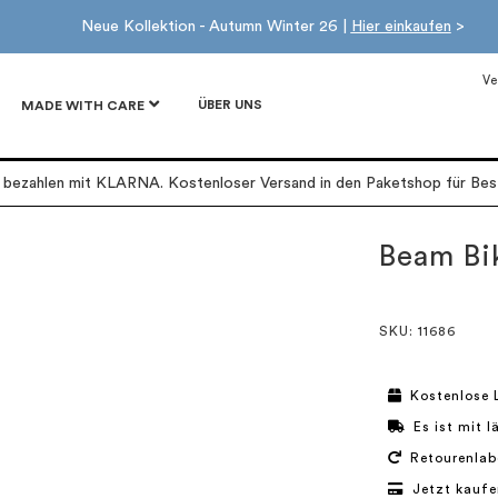
Neue Kollektion - Autumn Winter 26 |
Hier einkaufen
>
Ve
ÜBER UNS
MADE WITH CARE
r bezahlen mit KLARNA. Kostenloser Versand in den Paketshop für Best
Beam Bi
SKU
: 11686
Kostenlose 
Es ist mit 
Retourenlab
Jetzt kaufe