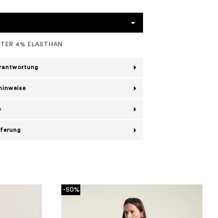
STER 4% ELASTHAN
erantwortung
hinweise
e
eferung
-50%