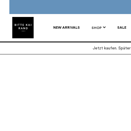
NEW ARRIVALS
SALE
SHOP
Jetzt kaufen. Späte
Zum
Zum
Ende
Anfang
der
der
Bildgalerie
Bildgalerie
springen
springen