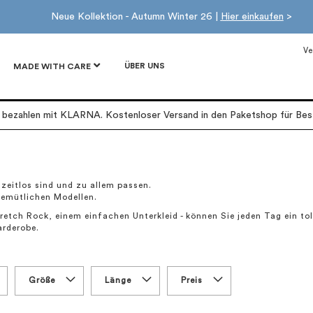
Neue Kollektion - Autumn Winter 26 |
Hier einkaufen
>
Ve
ÜBER UNS
MADE WITH CARE
r bezahlen mit KLARNA. Kostenloser Versand in den Paketshop für Best
 zeitlos sind und zu allem passen.
gemütlichen Modellen.
retch Rock, einem einfachen Unterkleid - können Sie jeden Tag ein to
arderobe.
Größe
Länge
Preis