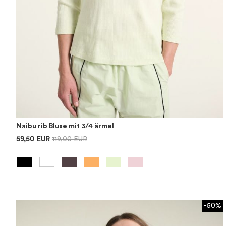
Naibu rib Bluse mit 3/4 ärmel
59,50 EUR
119,00 EUR
-50%