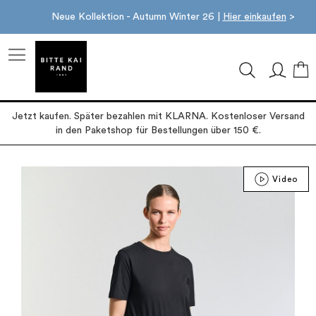
Neue Kollektion - Autumn Winter 26 |
Hier einkaufen
>
M
Jetzt kaufen. Später bezahlen mit KLARNA. Kostenloser Versand
in den Paketshop für Bestellungen über 150 €.
Zum
Video
Ende
der
Bildgalerie
springen