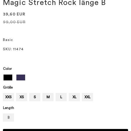
springen
Magic Stretch Rock länge B
39,60 EUR
99,00 EUR
Basic
SKU
: 11474
Color
Größe
XXS
XS
S
M
L
XL
XXL
Length
B