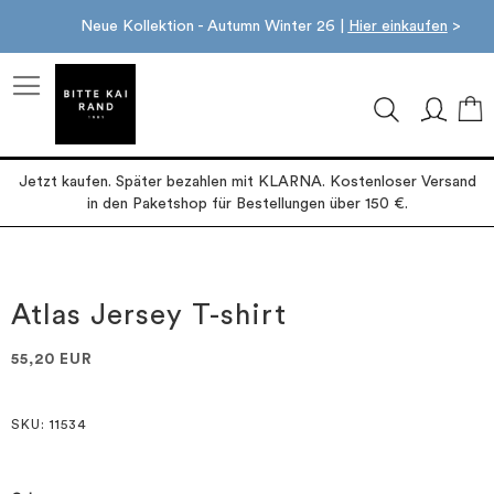
Neue Kollektion - Autumn Winter 26 |
Hier einkaufen
>
M
Jetzt kaufen. Später bezahlen mit KLARNA. Kostenloser Versand
in den Paketshop für Bestellungen über 150 €.
Zum
Zum
Ende
Anfang
der
der
Atlas Jersey T-shirt
Bildgalerie
Bildgalerie
springen
springen
55,20 EUR
SKU
: 11534