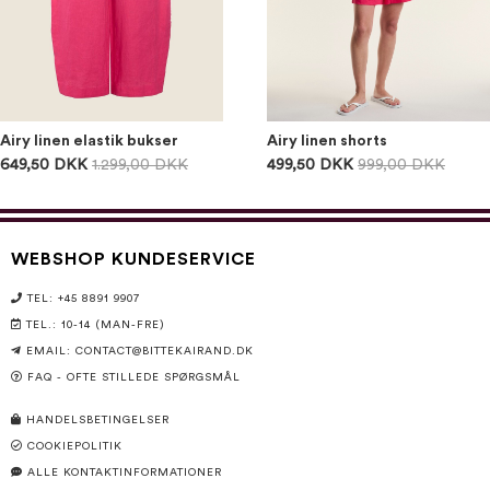
Airy linen elastik bukser
Airy linen shorts
649,50 DKK
1.299,00 DKK
499,50 DKK
999,00 DKK
WEBSHOP KUNDESERVICE
TEL: +45 8891 9907
TEL.: 10-14 (MAN-FRE)
EMAIL:
CONTACT@BITTEKAIRAND.DK
FAQ - OFTE STILLEDE SPØRGSMÅL
HANDELSBETINGELSER
COOKIEPOLITIK
ALLE KONTAKTINFORMATIONER