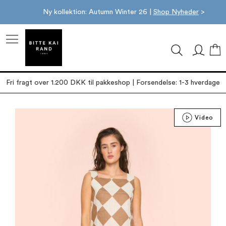
Ny kollektion: Autumn Winter 26 |
Shop Nyheder
>
M
Fri fragt over 1.200 DKK til pakkeshop | Forsendelse: 1-3 hverdage
Gå
Video
til
slutningen
af
billedgalleriet