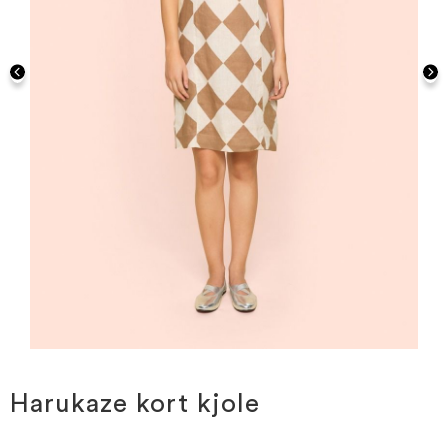
Gå
til
starten
Harukaze kort kjole
af
billedgalleriet