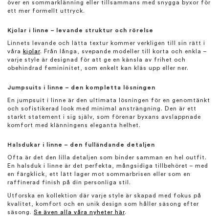
över en sommarklänning eller tillsammans med snygga byxor för
ett mer formellt uttryck.
Kjolar i linne – levande struktur och rörelse
Linnets levande och lätta textur kommer verkligen till sin rätt i
våra
kjolar
. Från långa, svepande modeller till korta och enkla –
varje style är designad för att ge en känsla av frihet och
obehindrad femininitet, som enkelt kan kläs upp eller ner.
Jumpsuits i linne – den kompletta lösningen
En jumpsuit i linne är den ultimata lösningen för en genomtänkt
och sofistikerad look med minimal ansträngning. Den är ett
starkt statement i sig själv, som förenar byxans avslappnade
komfort med klänningens eleganta helhet.
Halsdukar i linne – den fulländande detaljen
Ofta är det den lilla detaljen som binder samman en hel outfit.
En halsduk i linne är det perfekta, mångsidiga tillbehöret – med
en färgklick, ett lätt lager mot sommarbrisen eller som en
raffinerad finish på din personliga stil.
Utforska en kollektion där varje style är skapad med fokus på
kvalitet, komfort och en unik design som håller säsong efter
säsong.
Se även alla våra nyheter här
.