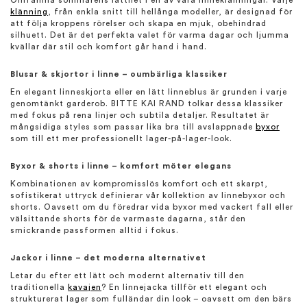
Omfamna sommarens lätthet i en av våra linneklänningar. Varje
klänning
, från enkla snitt till hellånga modeller, är designad för
att följa kroppens rörelser och skapa en mjuk, obehindrad
silhuett. Det är det perfekta valet för varma dagar och ljumma
kvällar där stil och komfort går hand i hand.
Blusar & skjortor i linne – oumbärliga klassiker
En elegant linneskjorta eller en lätt linneblus är grunden i varje
genomtänkt garderob. BITTE KAI RAND tolkar dessa klassiker
med fokus på rena linjer och subtila detaljer. Resultatet är
mångsidiga styles som passar lika bra till avslappnade
byxor
som till ett mer professionellt lager-på-lager-look.
Byxor & shorts i linne – komfort möter elegans
Kombinationen av kompromisslös komfort och ett skarpt,
sofistikerat uttryck definierar vår kollektion av linnebyxor och
shorts. Oavsett om du föredrar vida byxor med vackert fall eller
välsittande shorts för de varmaste dagarna, står den
smickrande passformen alltid i fokus.
Jackor i linne – det moderna alternativet
Letar du efter ett lätt och modernt alternativ till den
traditionella
kavajen
? En linnejacka tillför ett elegant och
strukturerat lager som fulländar din look – oavsett om den bärs