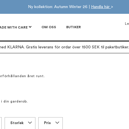
Ny kollektion: Autumn Winter 26 |
Handla här
>
Le
OM OSS
BUTIKER
ADE WITH CARE
ed KLARNA. Gratis leverans för ordar över 1500 SEK til paketbutiker. 
erförhållanden året runt.
.
 i din garderob.
Storlek
Pris