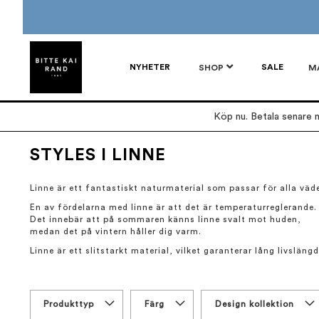
NYHETER
SALE
SHOP
M
Köp nu. Betala senare m
STYLES I LINNE
Linne är ett fantastiskt naturmaterial som passar för alla väd
En av fördelarna med linne är att det är temperaturreglerande
Det innebär att på sommaren känns linne svalt mot huden,
medan det på vintern håller dig varm.
Linne är ett slitstarkt material, vilket garanterar lång livslängd
Produkttyp
Färg
Design kollektion