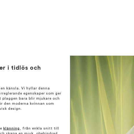
 i tidlös och
en känsla. Vi hyllar denna
urreglerande egenskaper som ger
t plaggen bara blir mjukare och
 för den moderna kvinnan som
visk design.
je
klänning
, från enkla snitt till
 och skapa en mjuk, obehindrad