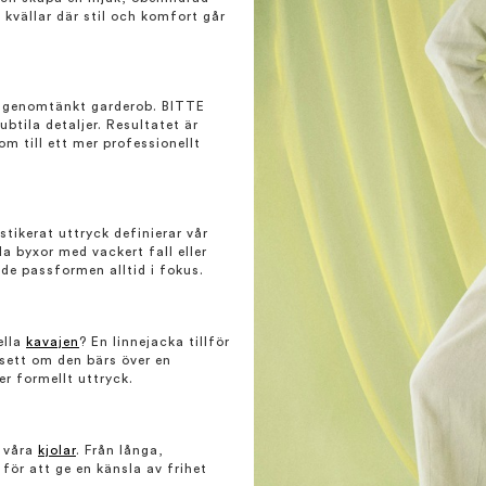
 kvällar där stil och komfort går
rje genomtänkt garderob. BITTE
btila detaljer. Resultatet är
m till ett mer professionellt
ikerat uttryck definierar vår
a byxor med vackert fall eller
de passformen alltid i fokus.
ella
kavajen
? En linnejacka tillför
vsett om den bärs över en
r formellt uttryck.
i våra
kjolar
. Från långa,
 för att ge en känsla av frihet