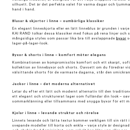
silhuett. Det är det perfekta valet för varma dagar och ljumma
hand i hand.
Blusar & skjortor i linne – oumbärliga klassiker
En elegant linneskjorta eller en lätt linneblus är grunden i va
KAI RAND tolkar dessa klassiker med fokus på rena linjer och su
mångsidiga styles som passar lika bra till avslappnade
byxor
so
lager-på-lager-look.
Byxor & shorts i linne – komfort möter elegans
Kombinationen av kompromisslös komfort och ett skarpt, sofist
kollektion av linnebyxor och shorts. Oavsett om du föredrar vid
välsittande shorts för de varmaste dagarna, står den smickran
Jackor i linne – det moderna alternativet
Letar du efter ett lätt och modernt alternativ till den tradition
ett elegant och strukturerat lager som fulländar din look – oa
sommarklänning eller tillsammans med snygga byxor för ett me
Kjolar i linne – levande struktur och rörelse
Linnets levande och lätta textur kommer verkligen till sin rätt 
svepande modeller till korta och enkla – varje style är designad