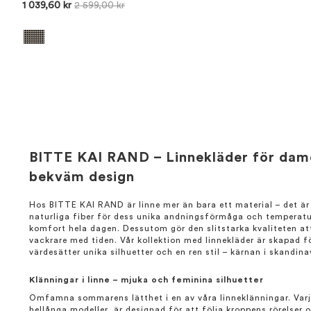
1 039,60 kr
2 599,00 kr
BITTE KAI RAND – Linnekläder för damer
bekväm design
Hos BITTE KAI RAND är linne mer än bara ett material – det är 
naturliga fiber för dess unika andningsförmåga och temperat
komfort hela dagen. Dessutom gör den slitstarka kvaliteten at
vackrare med tiden. Vår kollektion med linnekläder är skapad
värdesätter unika silhuetter och en ren stil – kärnan i skandina
Klänningar i linne – mjuka och feminina silhuetter
Omfamna sommarens lätthet i en av våra linneklänningar. Var
hellånga modeller, är designad för att följa kroppens rörelser