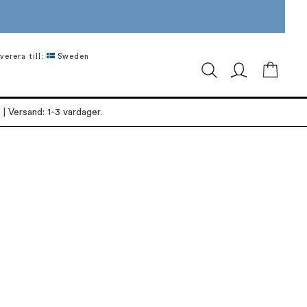
verera till:
Sweden
Min ku
| Versand: 1-3 vardager.