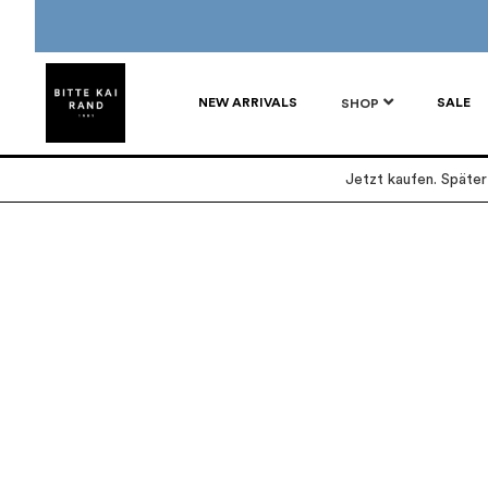
NEW ARRIVALS
SALE
SHOP
Jetzt kaufen. Späte
Zum
Zum
Ende
Anfang
der
der
Bildgalerie
Bildgalerie
springen
springen