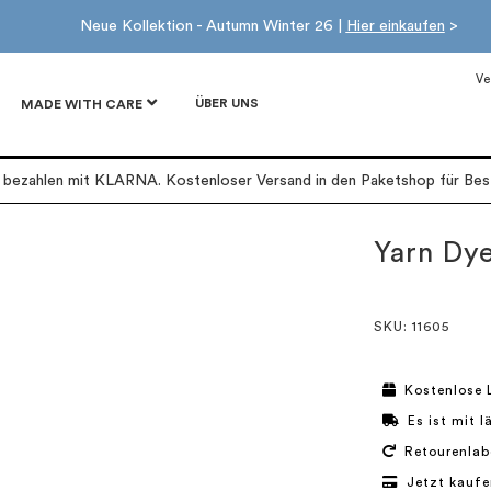
Neue Kollektion - Autumn Winter 26 |
Hier einkaufen
>
Ve
ÜBER UNS
MADE WITH CARE
r bezahlen mit KLARNA. Kostenloser Versand in den Paketshop für Best
Yarn Dy
SKU
: 11605
Kostenlose 
Es ist mit 
Retourenlab
Jetzt kaufe