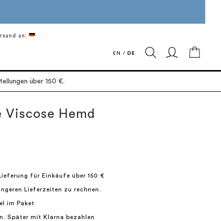
rsand an:
Mein 
EN
/
DE
ellungen über 150 €.
e Viscose Hemd
Lieferung für Einkäufe über 150 €
längeren Lieferzeiten zu rechnen.
el im Paket
n. Später mit Klarna bezahlen