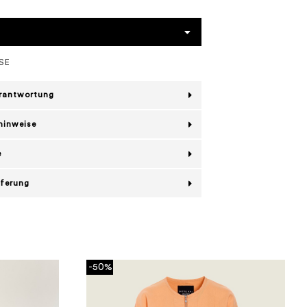
SE
erantwortung
hinweise
e
eferung
-50%