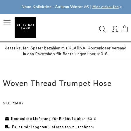
Neue Kollektion - Autumn Winter 26 |
Hier einkaufen
>
M
Jetzt kaufen. Später bezahlen mit KLARNA. Kostenloser Versand
in den Paketshop für Bestellungen über 150 €.
Zum
Zum
Ende
Anfang
der
der
Woven Thread Trumpet Hose
Bildgalerie
Bildgalerie
springen
springen
SKU
: 11497
Kostenlose Lieferung für Einkäufe über 150 €
Es ist mit längeren Lieferzeiten zu rechnen.