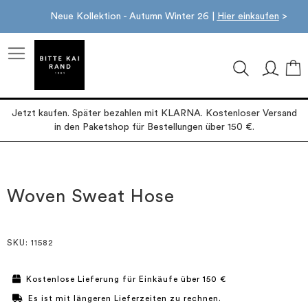
Neue Kollektion - Autumn Winter 26 |
Hier einkaufen
>
M
Jetzt kaufen. Später bezahlen mit KLARNA. Kostenloser Versand
in den Paketshop für Bestellungen über 150 €.
Zum
Zum
Ende
Anfang
der
der
Woven Sweat Hose
Bildgalerie
Bildgalerie
springen
springen
SKU
: 11582
Kostenlose Lieferung für Einkäufe über 150 €
Es ist mit längeren Lieferzeiten zu rechnen.