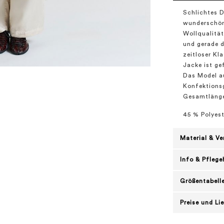
Schlichtes D
wunderschöne
Wollqualität
und gerade d
zeitloser Kla
Jacke ist ge
Das Model au
Konfektions
Gesamtlänge 
45 % Polyest
Material & V
Info & Pflege
Größentabell
Preise und Li