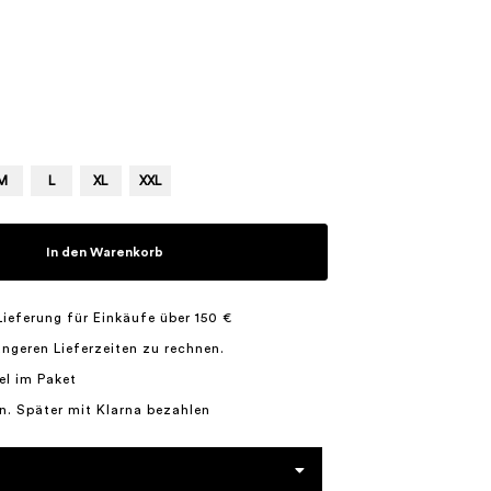
M
L
XL
XXL
In den Warenkorb
Lieferung für Einkäufe über 150 €
längeren Lieferzeiten zu rechnen.
el im Paket
n. Später mit Klarna bezahlen