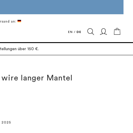
rsand an:
Mein 
EN
/
DE
ellungen über 150 €.
 wire langer Mantel
r 2025