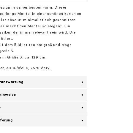
esign in seiner besten Form. Dieser
, lange Mantel in einer schönen karierten
 ist absolut minimalistisch geschnitten
as macht den Mantel so elegant. Ein
ssiker, der immer relevant sein wird. Die
föttert.
f dem Bild ist 178 cm groß und trägt
größe S
in Größe S: ca. 129 cm.
er, 30 % Wolle, 25 % Acryl
erantwortung
hinweise
e
eferung