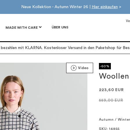
Neue Kollektion - Autumn Winter 26 |
Hier einkaufen
>
Ve
ÜBER UNS
MADE WITH CARE
r bezahlen mit KLARNA. Kostenloser Versand in den Paketshop für Best
-60%
Video
Woollen
223,60 EUR
559,00 EUR
Autumn / Winte
SKU
: 14855