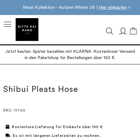
Neue Kollektion - Autumn Winter 26 |
Hier einkaufen
>
M
Jetzt kaufen. Später bezahlen mit KLARNA. Kostenloser Versand
in den Paketshop für Bestellungen über 150 €.
Zum
Zum
Ende
Anfang
der
der
Shibui Pleats Hose
Bildgalerie
Bildgalerie
springen
springen
SKU
: 11700
Kostenlose Lieferung für Einkäufe über 150 €
Es ist mit längeren Lieferzeiten zu rechnen.