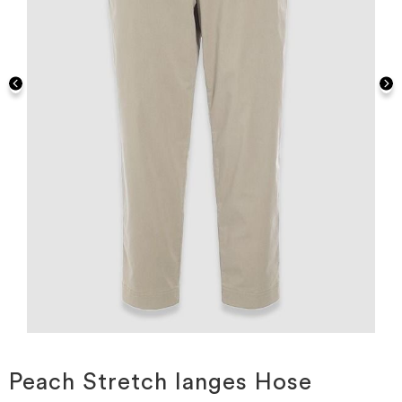
Zum
Anfang
der
Peach Stretch langes Hose
Bildgalerie