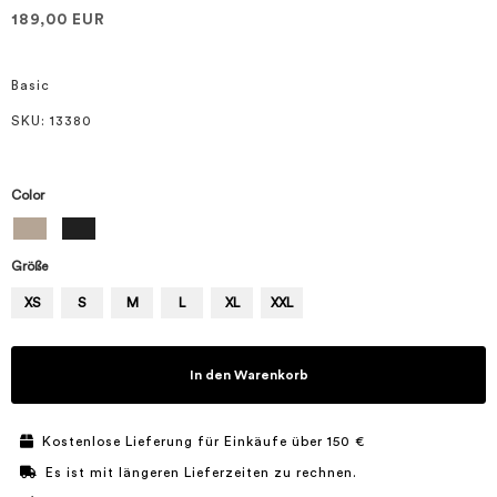
springen
189,00 EUR
Basic
SKU
: 13380
Color
Größe
XS
S
M
L
XL
XXL
In den Warenkorb
Kostenlose Lieferung für Einkäufe über 150 €
Es ist mit längeren Lieferzeiten zu rechnen.