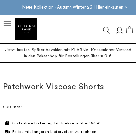
Neue Kollektion - Autumn Winter 26 |
Hier einkaufen
>
M
Jetzt kaufen. Später bezahlen mit KLARNA. Kostenloser Versand
in den Paketshop für Bestellungen über 150 €.
Zum
Zum
Ende
Anfang
der
der
Patchwork Viscose Shorts
Bildgalerie
Bildgalerie
springen
springen
SKU
: 11615
Kostenlose Lieferung für Einkäufe über 150 €
Es ist mit längeren Lieferzeiten zu rechnen.