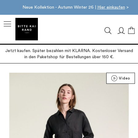
Neue Kollektion - Autumn Winter 26 |
Hier einkaufen
>
M
Jetzt kaufen. Später bezahlen mit KLARNA. Kostenloser Versand
in den Paketshop für Bestellungen über 150 €.
Zum
Video
Ende
der
Bildgalerie
springen