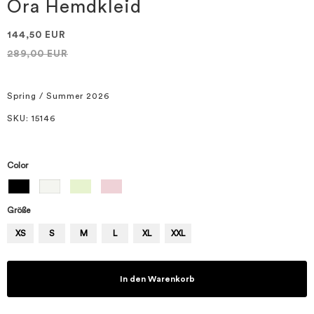
springen
Ora Hemdkleid
144,50 EUR
289,00 EUR
Spring / Summer 2026
SKU
: 15146
Color
Größe
XS
S
M
L
XL
XXL
In den Warenkorb