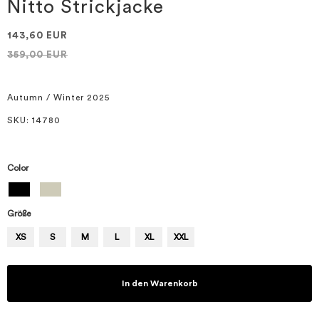
springen
Nitto Strickjacke
143,60 EUR
359,00 EUR
Autumn / Winter 2025
SKU
: 14780
Color
Größe
XS
S
M
L
XL
XXL
In den Warenkorb