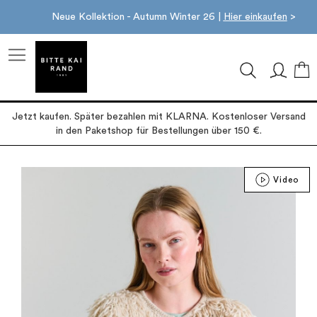
Neue Kollektion - Autumn Winter 26 |
Hier einkaufen
>
M
Jetzt kaufen. Später bezahlen mit KLARNA. Kostenloser Versand
in den Paketshop für Bestellungen über 150 €.
Zum
Video
Ende
der
Bildgalerie
springen