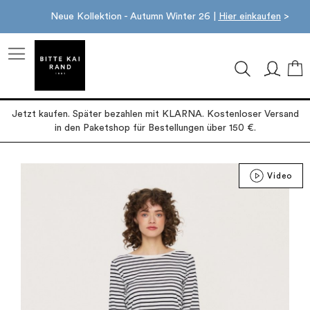
Neue Kollektion - Autumn Winter 26 |
Hier einkaufen
>
M
Jetzt kaufen. Später bezahlen mit KLARNA. Kostenloser Versand
in den Paketshop für Bestellungen über 150 €.
Zum
Video
Ende
der
Bildgalerie
springen