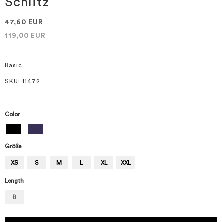
Schlitz
springen
47,60 EUR
119,00 EUR
Basic
SKU
: 11472
Color
Größe
XS
S
M
L
XL
XXL
Length
B