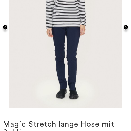
Zum
Anfang
der
Magic Stretch lange Hose mit
Bildgalerie