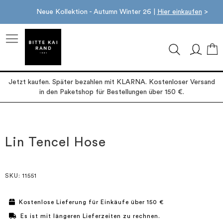
Neue Kollektion - Autumn Winter 26 |
Hier einkaufen
>
M
Jetzt kaufen. Später bezahlen mit KLARNA. Kostenloser Versand
in den Paketshop für Bestellungen über 150 €.
Zum
Zum
Ende
Anfang
der
der
Lin Tencel Hose
Bildgalerie
Bildgalerie
springen
springen
SKU
: 11551
Kostenlose Lieferung für Einkäufe über 150 €
Es ist mit längeren Lieferzeiten zu rechnen.