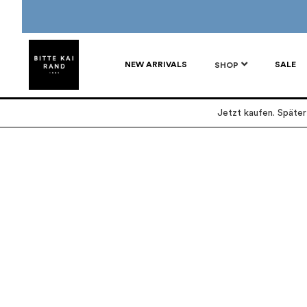
NEW ARRIVALS
SALE
SHOP
Jetzt kaufen. Späte
Zum
Zum
Ende
Anfang
der
der
Bildgalerie
Bildgalerie
springen
springen