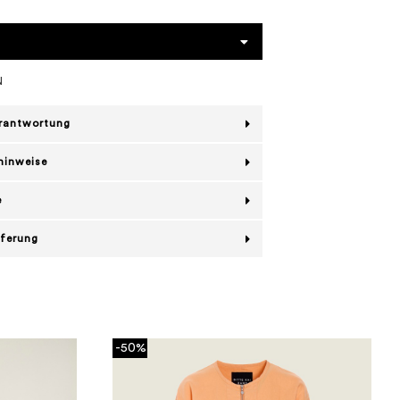
N
erantwortung
hinweise
e
eferung
-50%