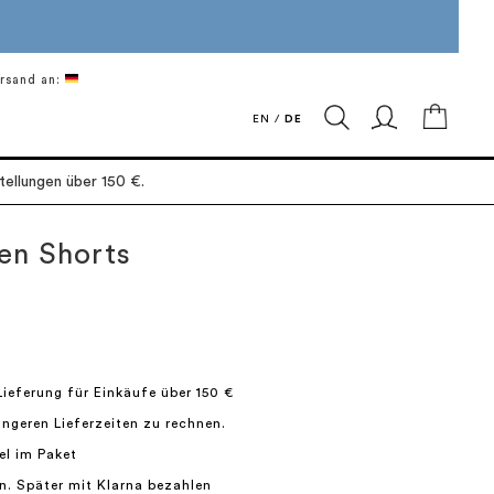
rsand an:
Mein 
EN
/
DE
ellungen über 150 €.
en Shorts
Lieferung für Einkäufe über 150 €
längeren Lieferzeiten zu rechnen.
el im Paket
n. Später mit Klarna bezahlen