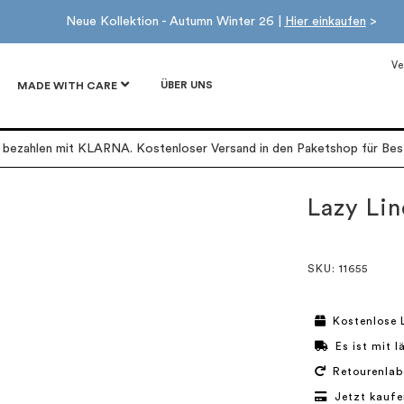
Neue Kollektion - Autumn Winter 26 |
Hier einkaufen
>
Ve
ÜBER UNS
MADE WITH CARE
r bezahlen mit KLARNA. Kostenloser Versand in den Paketshop für Best
Lazy Lin
SKU
: 11655
Kostenlose 
Es ist mit 
Retourenlab
Jetzt kaufe