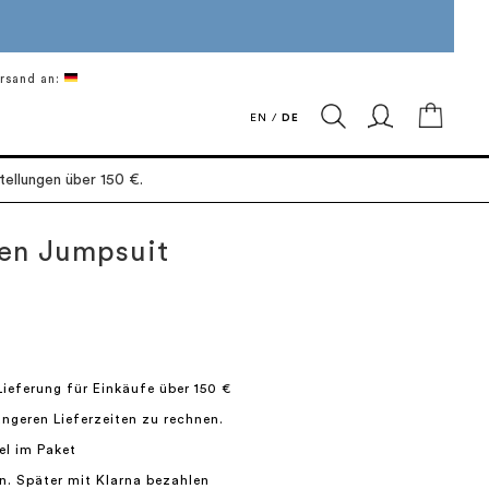
rsand an:
Mein 
EN
/
DE
ellungen über 150 €.
nen Jumpsuit
Lieferung für Einkäufe über 150 €
längeren Lieferzeiten zu rechnen.
el im Paket
n. Später mit Klarna bezahlen