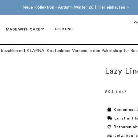
Neue Kollektion - Autumn Winter 26 |
Hier einkaufen
>
Ve
ÜBER UNS
MADE WITH CARE
r bezahlen mit KLARNA. Kostenloser Versand in den Paketshop für Best
Lazy Li
SKU
: 11647
Kostenlose 
Es ist mit 
Retourenlab
Jetzt kaufe