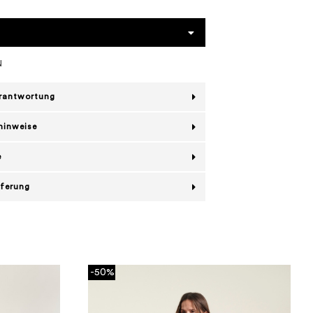
N
erantwortung
hinweise
e
eferung
-50%