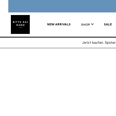
NEW ARRIVALS
SALE
SHOP
Jetzt kaufen. Späte
Zum
Zum
Ende
Anfang
der
der
Bildgalerie
Bildgalerie
springen
springen