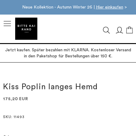
Neue Kollektion - Autumn Winter 26 |
Hier einkaufen
>
M
Jetzt kaufen. Später bezahlen mit KLARNA. Kostenloser Versand
in den Paketshop für Bestellungen über 150 €.
Zum
Zum
Ende
Anfang
der
der
Kiss Poplin langes Hemd
Bildgalerie
Bildgalerie
springen
springen
175,20 EUR
SKU
: 11493