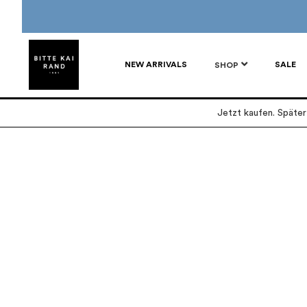
NEW ARRIVALS
SALE
SHOP
Jetzt kaufen. Späte
Zum
Zum
Ende
Anfang
der
der
Bildgalerie
Bildgalerie
springen
springen