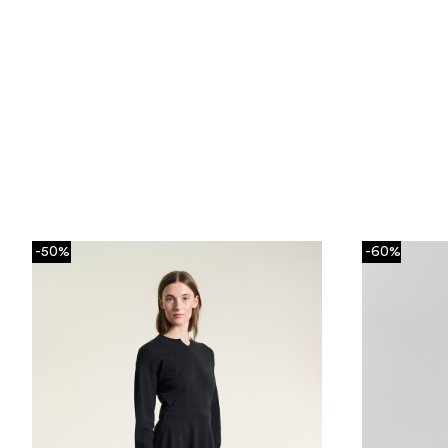
-50%
-60%