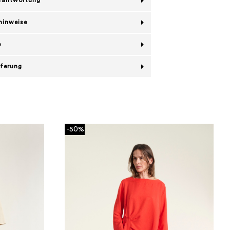
erantwortung
hinweise
e
eferung
-50%