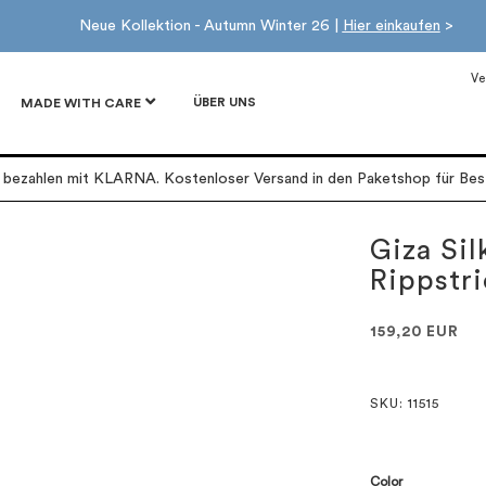
Neue Kollektion - Autumn Winter 26 |
Hier einkaufen
>
Ve
ÜBER UNS
MADE WITH CARE
r bezahlen mit KLARNA. Kostenloser Versand in den Paketshop für Best
Giza Sil
Rippstri
159,20 EUR
SKU
: 11515
Color