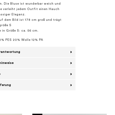
. Die Bluse ist wunderbar weich und
ie verleiht jedem Outfit einen Hauch
ässiger Eleganz.
f dem Bild ist 178 cm groß und trägt
größe S
in Größe S: ca. 56 cm.
0% PES 20% Wolle 12% PA
erantwortung
hinweise
e
eferung