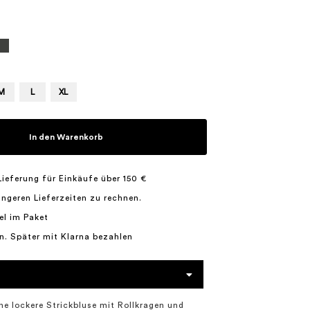
M
L
XL
In den Warenkorb
Lieferung für Einkäufe über 150 €
längeren Lieferzeiten zu rechnen.
el im Paket
n. Später mit Klarna bezahlen
 lockere Strickbluse mit Rollkragen und