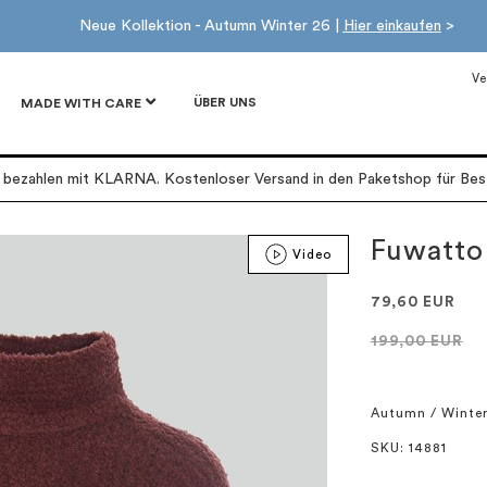
Neue Kollektion - Autumn Winter 26 |
Hier einkaufen
>
Ve
ÜBER UNS
MADE WITH CARE
r bezahlen mit KLARNA. Kostenloser Versand in den Paketshop für Best
Fuwatto
Video
79,60 EUR
199,00 EUR
Autumn / Winte
SKU
: 14881