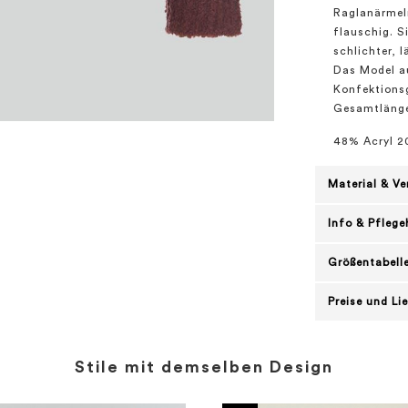
Raglanärmeln
flauschig. S
schlichter, l
Das Model au
Konfektions
Gesamtlänge 
48% Acryl 2
Material & V
Info & Pflege
Größentabell
Preise und Li
Stile mit demselben Design