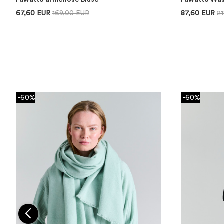
Fuwatto ärmellose Bluse
Fuwatto Was
67,60 EUR
169,00 EUR
87,60 EUR
2
-60%
-60%