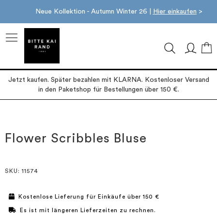
Neue Kollektion - Autumn Winter 26 |
Hier einkaufen
>
M
Jetzt kaufen. Später bezahlen mit KLARNA. Kostenloser Versand
in den Paketshop für Bestellungen über 150 €.
Zum
Zum
Ende
Anfang
der
der
Flower Scribbles Bluse
Bildgalerie
Bildgalerie
springen
springen
SKU
: 11574
Kostenlose Lieferung für Einkäufe über 150 €
Es ist mit längeren Lieferzeiten zu rechnen.