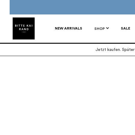
NEW ARRIVALS
SALE
SHOP
Jetzt kaufen. Späte
Zum
Zum
Ende
Anfang
der
der
Bildgalerie
Bildgalerie
springen
springen