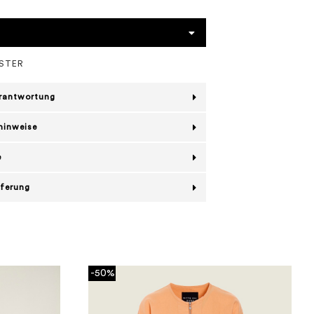
ESTER
erantwortung
hinweise
e
eferung
-50%