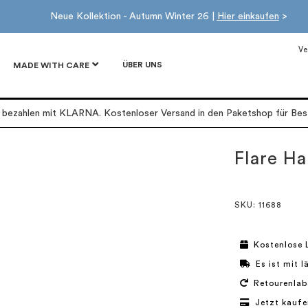
Neue Kollektion - Autumn Winter 26 |
Hier einkaufen
>
Ve
ÜBER UNS
MADE WITH CARE
r bezahlen mit KLARNA. Kostenloser Versand in den Paketshop für Best
Flare H
SKU
: 11688
Kostenlose 
Es ist mit 
Retourenlab
Jetzt kaufe