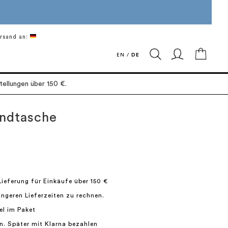
rsand an:
Mein 
EN
/
DE
ellungen über 150 €.
andtasche
Lieferung für Einkäufe über 150 €
längeren Lieferzeiten zu rechnen.
el im Paket
n. Später mit Klarna bezahlen