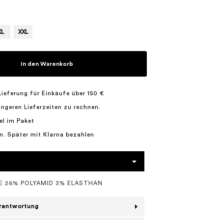
XL
XXL
In den Warenkorb
Lieferung für Einkäufe über 150 €
längeren Lieferzeiten zu rechnen.
el im Paket
n. Später mit Klarna bezahlen
E 26% POLYAMID 3% ELASTHAN
erantwortung