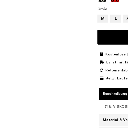
Größe
M
L
Kostenlose 
Es ist mit 
Retourenlab
Jetzt kaufe
Beschreibung
71% VISKOS
Material & V