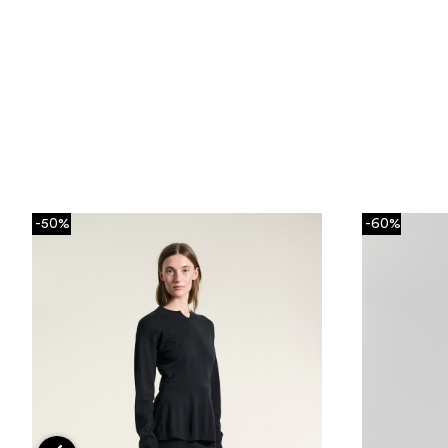
-50%
-60%