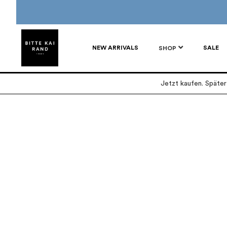
NEW ARRIVALS
SALE
SHOP
Jetzt kaufen. Späte
Zum
Zum
Ende
Anfang
der
der
Bildgalerie
Bildgalerie
springen
springen