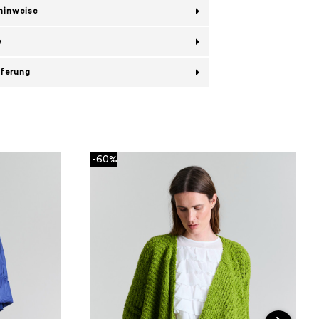
hinweise
e
eferung
-60%