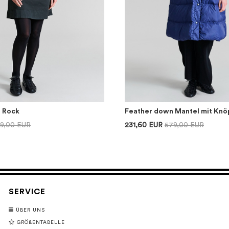
r Rock
Feather down Mantel mit Knö
39,00 EUR
231,60 EUR
579,00 EUR
SERVICE
ÜBER UNS
GRÖßENTABELLE