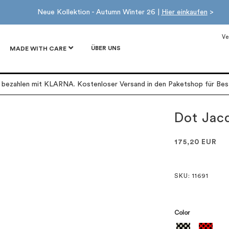
Neue Kollektion - Autumn Winter 26 |
Hier einkaufen
>
Ve
ÜBER UNS
MADE WITH CARE
r bezahlen mit KLARNA. Kostenloser Versand in den Paketshop für Best
Dot Jac
175,20 EUR
SKU
: 11691
Color