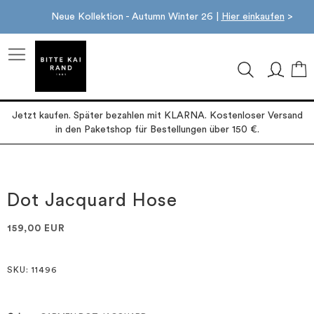
Neue Kollektion - Autumn Winter 26 |
Hier einkaufen
>
M
Jetzt kaufen. Später bezahlen mit KLARNA. Kostenloser Versand
in den Paketshop für Bestellungen über 150 €.
Zum
Zum
Ende
Anfang
der
der
Dot Jacquard Hose
Bildgalerie
Bildgalerie
springen
springen
159,00 EUR
SKU
: 11496