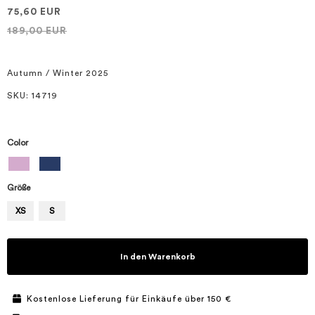
springen
75,60 EUR
189,00 EUR
Autumn / Winter 2025
SKU
: 14719
Color
Größe
XS
S
In den Warenkorb
Kostenlose Lieferung für Einkäufe über 150 €