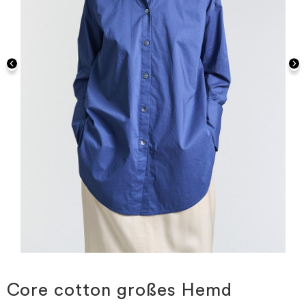
Zum
Anfang
der
Core cotton großes Hemd
Bildgalerie