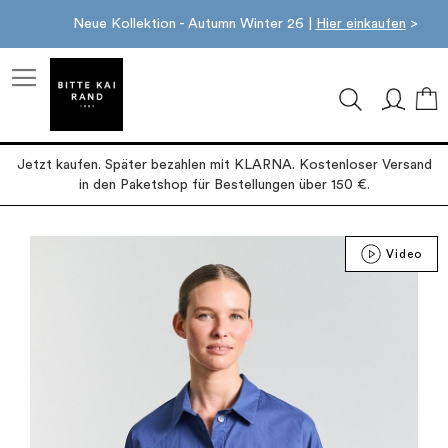
Neue Kollektion - Autumn Winter 26 |
Hier einkaufen
>
M
Jetzt kaufen. Später bezahlen mit KLARNA. Kostenloser Versand
in den Paketshop für Bestellungen über 150 €.
Zum
Video
Ende
der
Bildgalerie
springen