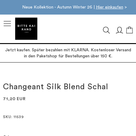
Neue Kollektion - Autumn Winter 26 |
Hier einkaufen
>
M
Jetzt kaufen. Später bezahlen mit KLARNA. Kostenloser Versand
in den Paketshop für Bestellungen über 150 €.
Zum
Zum
Ende
Anfang
der
der
Changeant Silk Blend Schal
Bildgalerie
Bildgalerie
springen
springen
71,20 EUR
SKU
: 11539