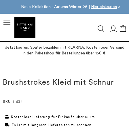
Neue Kollektion - Autumn Winter 26 |
Hier einkaufen
>
M
Jetzt kaufen. Später bezahlen mit KLARNA. Kostenloser Versand
in den Paketshop für Bestellungen über 150 €.
Zum
Zum
Ende
Anfang
der
der
Brushstrokes Kleid mit Schnur
Bildgalerie
Bildgalerie
springen
springen
SKU
: 11634
Kostenlose Lieferung für Einkäufe über 150 €
Es ist mit längeren Lieferzeiten zu rechnen.