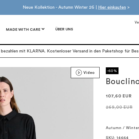
Neue Kollektion - Autumn Winter 26 |
Hier einkaufen
>
Ve
ÜBER UNS
MADE WITH CARE
r bezahlen mit KLARNA. Kostenloser Versand in den Paketshop für Best
-60%
Video
Bouclino
107,60 EUR
269,00 EUR
Autumn / Winte
SKU
: 14664