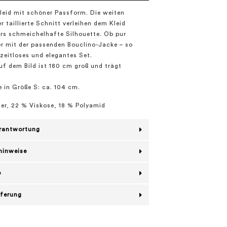
leid mit schöner Passform. Die weiten
r taillierte Schnitt verleihen dem Kleid
rs schmeichelhafte Silhouette. Ob pur
r mit der passenden Bouclino-Jacke – so
 zeitloses und elegantes Set.
f dem Bild ist 180 cm groß und trägt
in Größe S: ca. 104 cm.
er, 22 % Viskose, 18 % Polyamid
erantwortung
hinweise
e
eferung