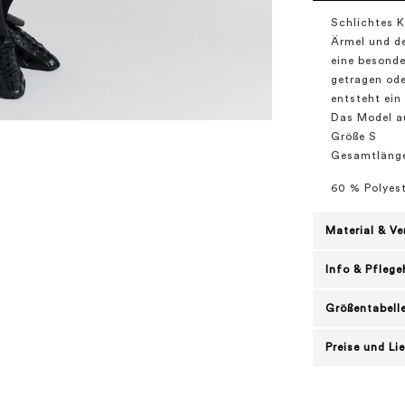
Schlichtes K
Ärmel und de
eine besonde
getragen ode
entsteht ein
Das Model au
Größe S
Gesamtlänge 
60 % Polyest
Material & V
Info & Pflege
Größentabell
Preise und Li