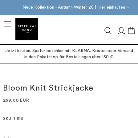
Neue Kollektion - Autumn Winter 26 |
Hier einkaufen
>
M
Jetzt kaufen. Später bezahlen mit KLARNA. Kostenloser Versand
in den Paketshop für Bestellungen über 150 €.
Zum
Zum
Ende
Anfang
der
der
Bloom Knit Strickjacke
Bildgalerie
Bildgalerie
springen
springen
259,00 EUR
SKU
: 11516