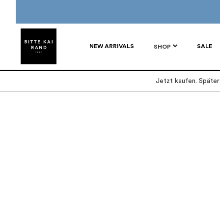
NEW ARRIVALS
SALE
SHOP
Jetzt kaufen. Späte
Zum
Zum
Ende
Anfang
der
der
Bildgalerie
Bildgalerie
springen
springen