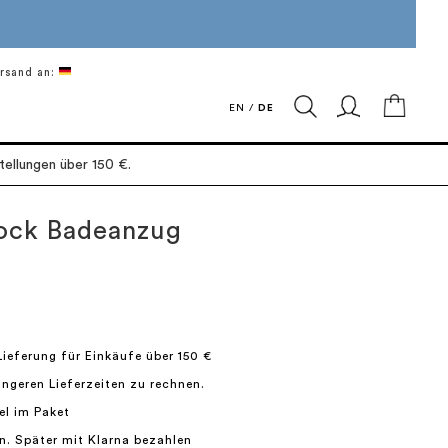
rsand an:
Mein 
EN
/
DE
ellungen über 150 €.
ock Badeanzug
Lieferung für Einkäufe über 150 €
längeren Lieferzeiten zu rechnen.
el im Paket
n. Später mit Klarna bezahlen