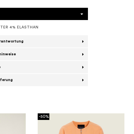
STER 4% ELASTHAN
erantwortung
hinweise
e
eferung
-50%