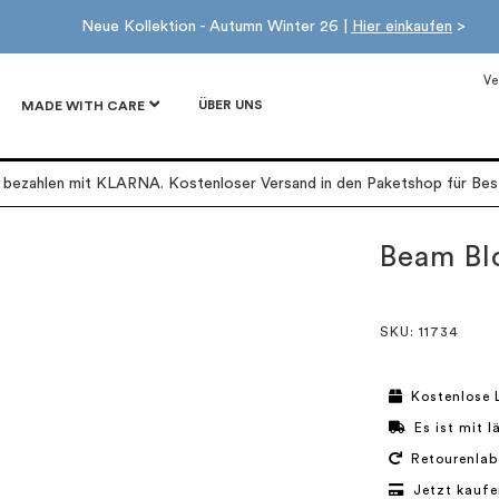
Neue Kollektion - Autumn Winter 26 |
Hier einkaufen
>
Ve
ÜBER UNS
MADE WITH CARE
r bezahlen mit KLARNA. Kostenloser Versand in den Paketshop für Best
Beam Bl
SKU
: 11734
Kostenlose 
Es ist mit 
Retourenlab
Jetzt kaufe