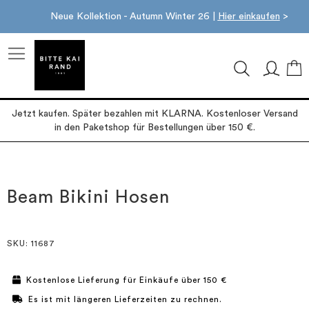
Neue Kollektion - Autumn Winter 26 |
Hier einkaufen
>
M
Jetzt kaufen. Später bezahlen mit KLARNA. Kostenloser Versand
in den Paketshop für Bestellungen über 150 €.
Zum
Zum
Ende
Anfang
der
der
Beam Bikini Hosen
Bildgalerie
Bildgalerie
springen
springen
SKU
: 11687
Kostenlose Lieferung für Einkäufe über 150 €
Es ist mit längeren Lieferzeiten zu rechnen.