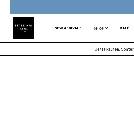
NEW ARRIVALS
SALE
SHOP
Jetzt kaufen. Späte
Zum
Zum
Ende
Anfang
der
der
Bildgalerie
Bildgalerie
springen
springen