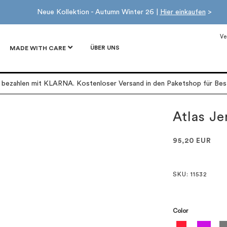
Neue Kollektion - Autumn Winter 26 |
Hier einkaufen
>
Ve
ÜBER UNS
MADE WITH CARE
r bezahlen mit KLARNA. Kostenloser Versand in den Paketshop für Best
Atlas Je
95,20 EUR
SKU
: 11532
Color