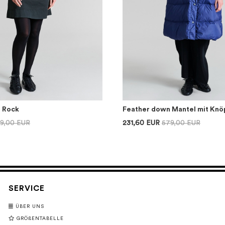
r Rock
Feather down Mantel mit Knö
39,00 EUR
231,60 EUR
579,00 EUR
SERVICE
ÜBER UNS
GRÖßENTABELLE