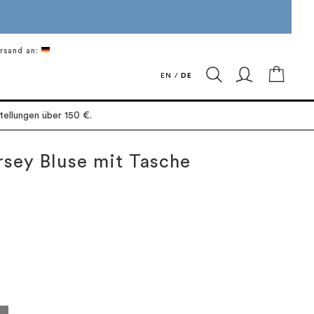
rsand an:
Mein 
EN
/
DE
ellungen über 150 €.
rsey Bluse mit Tasche