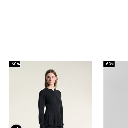
-50%
-60%