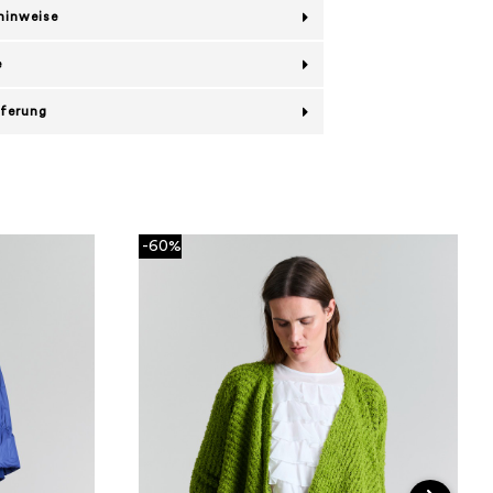
hinweise
e
eferung
-60%