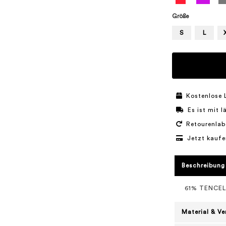
Größe
S
L
Kostenlose 
Es ist mit 
Retourenlab
Jetzt kaufe
Beschreibung
61% TENCE
Material & V